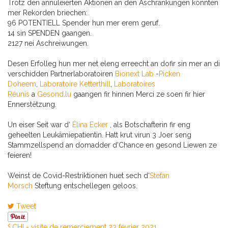
Trotz den annuleierten Aktionen an den Aschränkungen konnten
mer Rekorden briechen:
96 POTENTIELL Spender hun mer erem geruf.
14 sin SPENDEN gaangen.
2127 nei Aschreiwungen.
Desen Erfolleg hun mer net eleng erreecht an dofir sin mer an di
verschidden Partnerlaboratoiren
Bionext Lab
-
Picken
Doheem
,
Laboratoire Ketterthill
,
Laboratoires
Réunis
a
Gesond.lu
gaangen fir hinnen Merci ze soen fir hier
Ennerstëtzung.
Un eiser Seit war d‘
Élina Ecker
, als Botschafterin fir eng
geheelten Leukämiepatientin. Hatt krut virun 3 Joer seng
Stammzellspend an domadder d'Chance en gesond Liewen ze
feieren!
Weinst de Covid-Restriktionen huet sech d‘
Stefan
Morsch
Steftung entschellegen geloos.
Tweet
CHL- visite de remerciement 23 février 2021