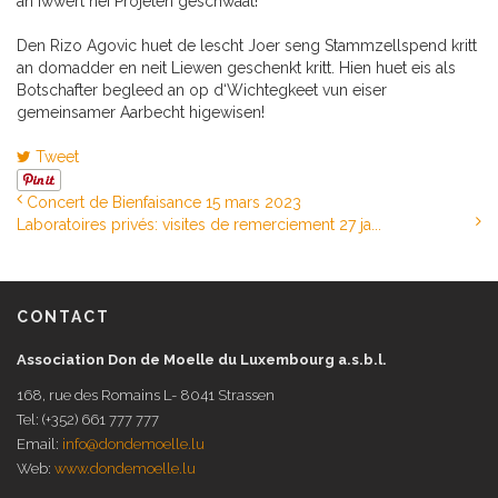
an iwwert nei Projeten geschwaat!
Den Rizo Agovic huet de lescht Joer seng Stammzellspend kritt
an domadder en neit Liewen geschenkt kritt. Hien huet eis als
Botschafter begleed an op d‘Wichtegkeet vun eiser
gemeinsamer Aarbecht higewisen!
Tweet
Concert de Bienfaisance 15 mars 2023
Laboratoires privés: visites de remerciement 27 ja...
CONTACT
Association Don de Moelle du Luxembourg a.s.b.l.
168, rue des Romains L- 8041 Strassen
Tel: (+352) 661 777 777
Email:
info@dondemoelle.lu
Web:
www.dondemoelle.lu